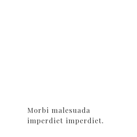
BREAKFAST
Included
TIMING
12:00 - 15:00
Morbi malesuada
imperdiet imperdiet.